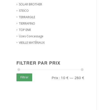
SOLAR BROTHER
STEICO
TERRARGILE
TIERRAFINO
TOP ENR
Uzes Concassage
VIEILLE MATÉRIAUX
FILTRER PAR PRIX
Filtrer
Prix :
10 €
—
280 €