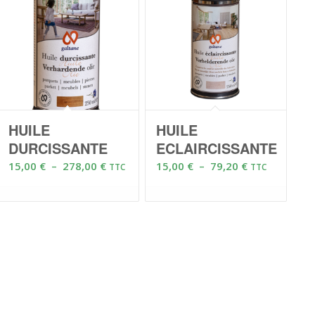
HUILE
HUILE
DURCISSANTE
ECLAIRCISSANTE
Plage
Plage
15,00
€
–
278,00
€
15,00
€
–
79,20
€
TTC
TTC
de
de
prix :
prix :
15,00 €
15,00 €
à
à
278,00 €
79,20 €