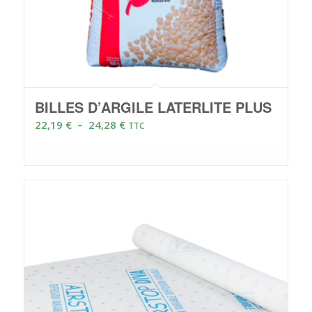
BILLES D’ARGILE LATERLITE PLUS
Plage
22,19
€
–
24,28
€
TTC
de
prix :
22,19 €
à
24,28 €