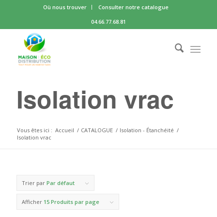
Où nous trouver
Consulter notre catalogue
04.66.77.68.81
Isolation vrac
Vous êtes ici :
Accueil
/
CATALOGUE
/
Isolation - Étanchéité
/
Isolation vrac
Trier par
Par défaut
Afficher
15 Produits par page