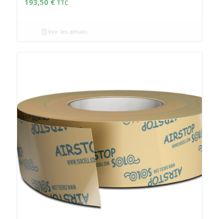
193,50
€
TTC
Voir les détails