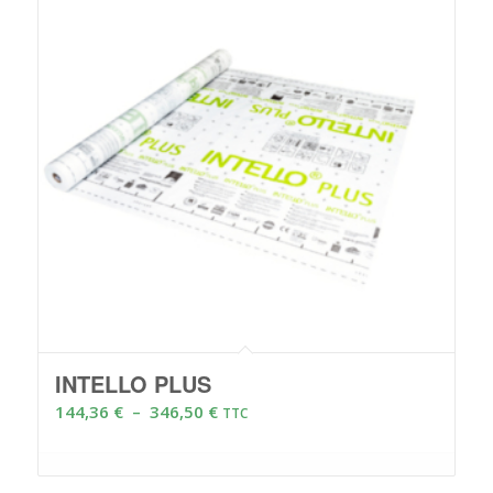
INTELLO PLUS
Plage
144,36
€
–
346,50
€
TTC
de
prix :
144,36 €