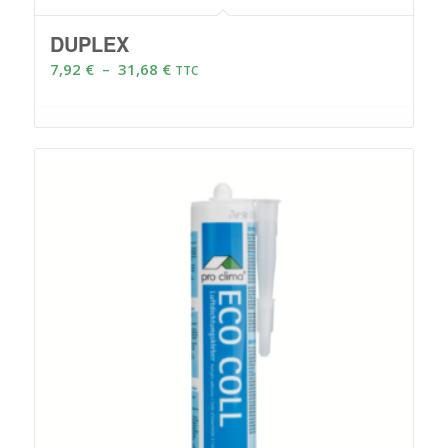
DUPLEX
Plage
7,92
€
–
31,68
€
TTC
de
prix :
7,92 €
à
31,68 €