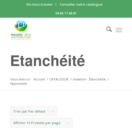
Où nous trouver
Consulter notre catalogue
04.66.77.68.81
Etanchéité
Vous êtes ici :
Accueil
/
CATALOGUE
/
Isolation - Étanchéité
/
Etanchéité
Trier par
Par défaut
Afficher
15 Produits par page