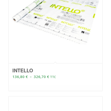
INTELLO
Plage
136,80
€
–
326,70
€
TTC
de
prix :
136,80 €
à
326,70 €