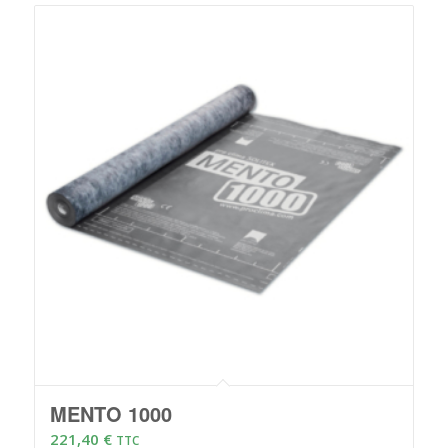
à
346,50 €
MENTO 1000
221,40
€
TTC