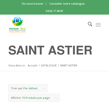
Où nous trouver
Consulter notre catalogue
04.66.77.68.81
SAINT ASTIER
Vous êtes ici :
Accueil
/
CATALOGUE
/
SAINT ASTIER
Trier par
Par défaut
Afficher
15 Produits par page