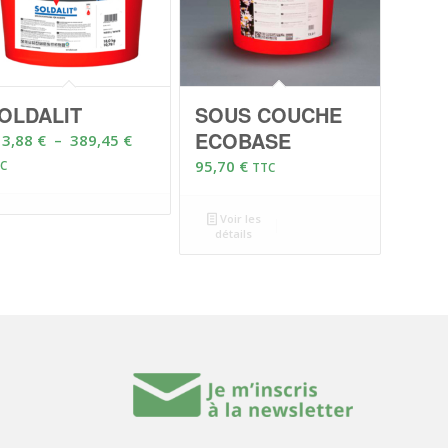
OLDALIT
SOUS COUCHE
ECOBASE
Plage
13,88
€
–
389,45
€
de
95,70
€
C
TTC
prix :
113,88 €
Voir les
à
détails
389,45 €