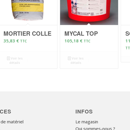
MORTIER COLLE
MYCAL TOP
S
35,83
€
105,18
€
1
TTC
TTC
TT
Voir les
Voir les
détails
détails
ICES
INFOS
 de matériel
Le magasin
n
Qui sommes-nous ?