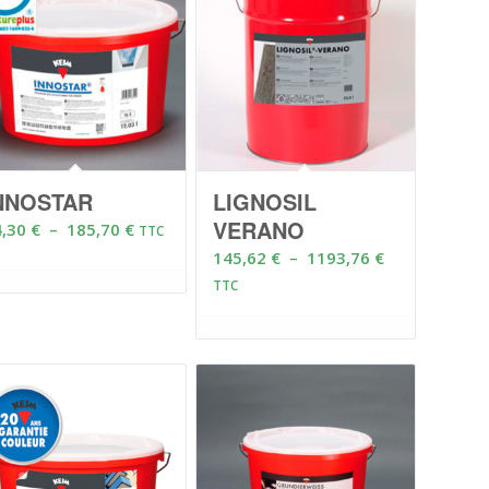
NNOSTAR
LIGNOSIL
VERANO
Plage
4,30
€
–
185,70
€
TTC
de
Plage
145,62
€
–
1193,76
€
prix :
de
TTC
74,30 €
prix :
à
145,62 €
185,70 €
à
1193,76 €