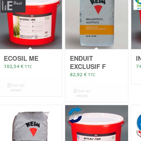
ECOSIL ME
ENDUIT
I
EXCLUSIF F
102,54
€
7
TTC
82,92
€
TTC
Voir les
détails
Voir les
détails