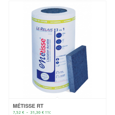
MÉTISSE RT
Plage
7,52
€
–
31,30
€
TTC