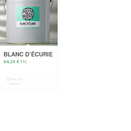
BLANC D’ÉCURIE
84,29
€
TTC
Voir les
détails