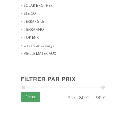
SOLAR BROTHER
STEICO
TERRARGILE
TIERRAFINO
TOP ENR
Uzes Concassage
VIEILLE MATÉRIAUX
FILTRER PAR PRIX
Filtrer
Prix :
80 €
—
90 €