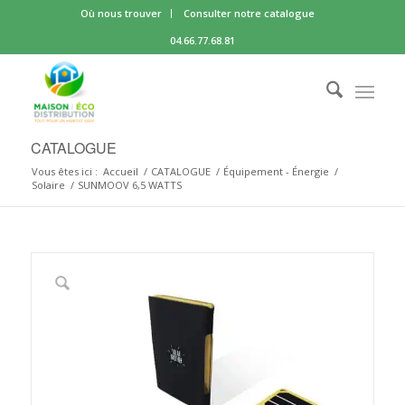
Où nous trouver
Consulter notre catalogue
04.66.77.68.81
CATALOGUE
Vous êtes ici :
Accueil
/
CATALOGUE
/
Équipement - Énergie
/
Solaire
/
SUNMOOV 6,5 WATTS