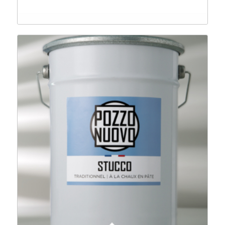
de
prix :
11,80 €
à
78,40 €