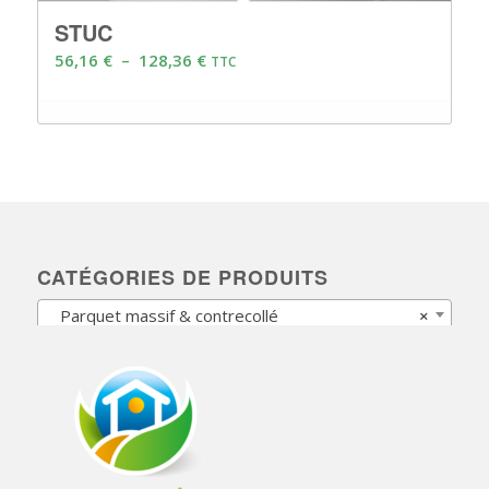
STUC
Plage
56,16
€
–
128,36
€
TTC
de
prix :
56,16 €
à
128,36 €
CATÉGORIES DE PRODUITS
Parquet massif & contrecollé
×