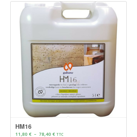
HM16
Plage
11,80
€
–
78,40
€
TTC