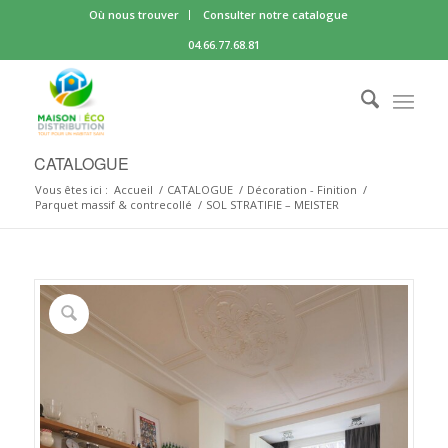
Où nous trouver
Consulter notre catalogue
04.66.77.68.81
CATALOGUE
Vous êtes ici :
Accueil
/
CATALOGUE
/
Décoration - Finition
/
Parquet massif & contrecollé
/
SOL STRATIFIE – MEISTER