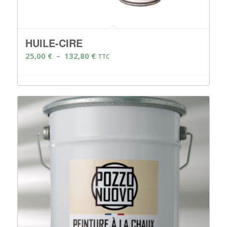
HUILE-CIRE
Plage
25,00
€
–
132,80
€
TTC
de
prix :
25,00 €
à
132,80 €