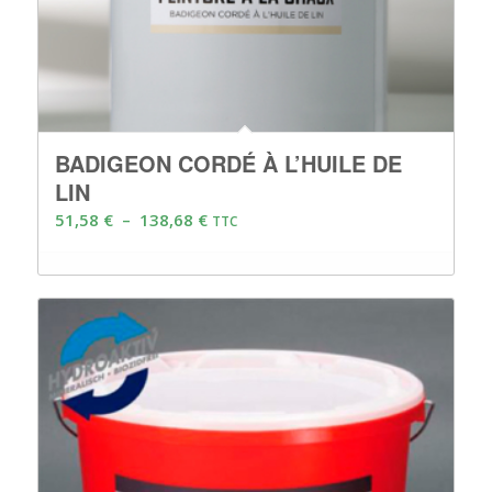
BADIGEON CORDÉ À L’HUILE DE
LIN
Plage
51,58
€
–
138,68
€
TTC
de
prix :
51,58 €
à
138,68 €