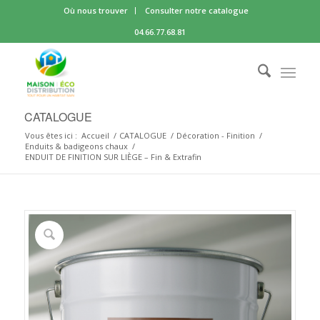
Où nous trouver
Consulter notre catalogue
04.66.77.68.81
CATALOGUE
Vous êtes ici :
Accueil
/
CATALOGUE
/
Décoration - Finition
/
Enduits & badigeons chaux
/
ENDUIT DE FINITION SUR LIÈGE – Fin & Extrafin