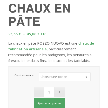
CHAUX EN
PÂTE
Plage
25,55
€
–
45,08
€
TTC
de
La chaux en pâte POZZO NUOVO est une
chaux de
prix :
fabrication artisanale
, particulièrement
25,55 €
recommandée pour les badigeons, les peintures a
à
fresco, les enduits fins, les stucs et les tadelakts.
45,08 €
Contenance
Ajouter au panier