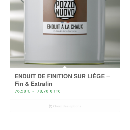
ENDUIT DE FINITION SUR LIÈGE –
Fin & Extrafin
Plage
76,58
€
–
78,76
€
TTC
de
prix :
Choix des options
76,58 €
à
78,76 €