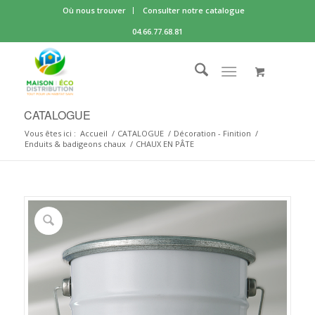
Où nous trouver
Consulter notre catalogue
04.66.77.68.81
CATALOGUE
Vous êtes ici :
Accueil
/
CATALOGUE
/
Décoration - Finition
/
Enduits & badigeons chaux
/
CHAUX EN PÂTE