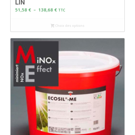
LIN
Plage
51,58
€
–
138,68
€
TTC
de
prix :
Choix des options
51,58 €
à
138,68 €