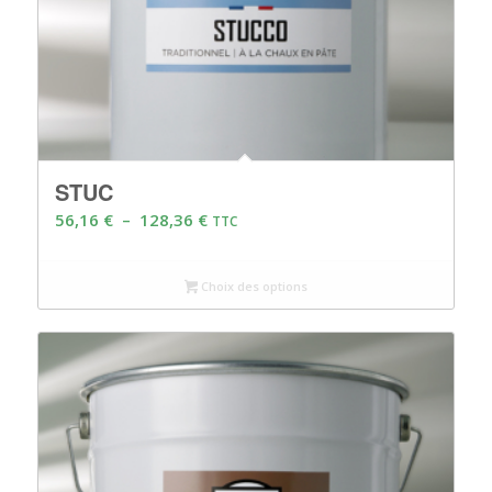
STUC
Plage
56,16
€
–
128,36
€
TTC
de
prix :
Choix des options
56,16 €
à
128,36 €