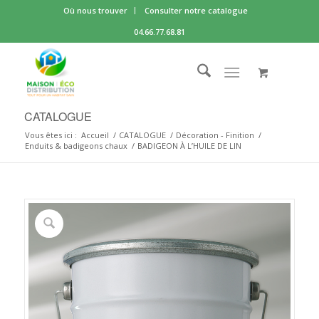
Où nous trouver
Consulter notre catalogue
04.66.77.68.81
CATALOGUE
Vous êtes ici :
Accueil
/
CATALOGUE
/
Décoration - Finition
/
Enduits & badigeons chaux
/
BADIGEON À L’HUILE DE LIN