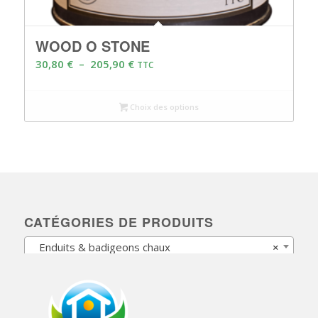
WOOD O STONE
Plage
30,80
€
–
205,90
€
TTC
de
prix :
Choix des options
30,80 €
à
205,90 €
CATÉGORIES DE PRODUITS
Enduits & badigeons chaux
×