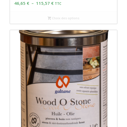
Plage
46,65
€
–
115,57
€
TTC
de
prix :
Choix des options
46,65 €
à
115,57 €