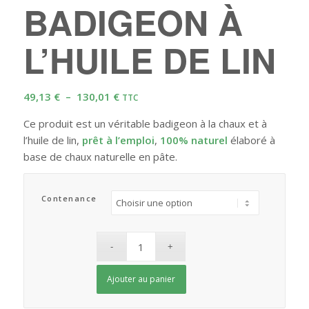
BADIGEON À
L’HUILE DE LIN
Plage
49,13
€
–
130,01
€
TTC
de
Ce produit est un véritable badigeon à la chaux et à
prix :
l’huile de lin,
prêt à l’emploi
,
100% naturel
élaboré à
49,13 €
base de chaux naturelle en pâte.
à
130,01 €
Contenance
Ajouter au panier