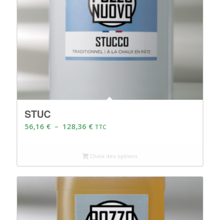
STUC
Plage
56,16
€
–
128,36
€
TTC
de
prix :
Choix des options
56,16 €
à
128,36 €