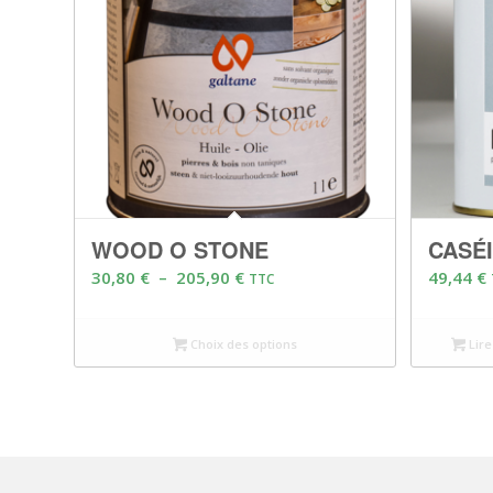
WOOD O STONE
CASÉ
Plage
30,80
€
–
205,90
€
49,44
€
TTC
de
prix :
Choix des options
Lire
30,80 €
à
205,90 €