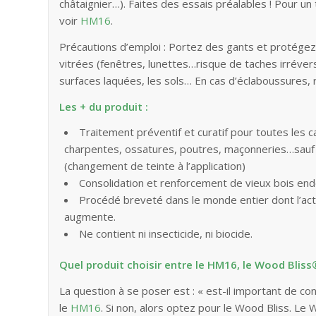
châtaignier…). Faites des essais préalables ! Pour un
voir
HM16
.
Précautions d’emploi : Portez des gants et protégez
vitrées (fenêtres, lunettes…risque de taches irréversi
surfaces laquées, les sols… En cas d’éclaboussures
Les + du produit :
Traitement préventif et curatif pour toutes les c
charpentes, ossatures, poutres, maçonneries…sauf p
(changement de teinte à l’application)
Consolidation et renforcement de vieux bois e
Procédé breveté dans le monde entier dont l’acti
augmente.
Ne contient ni insecticide, ni biocide.
Quel produit choisir entre le HM16, le Wood Blis
La question à se poser est : « est-il important de cons
le
HM16
. Si non, alors optez pour le Wood Bliss. Le