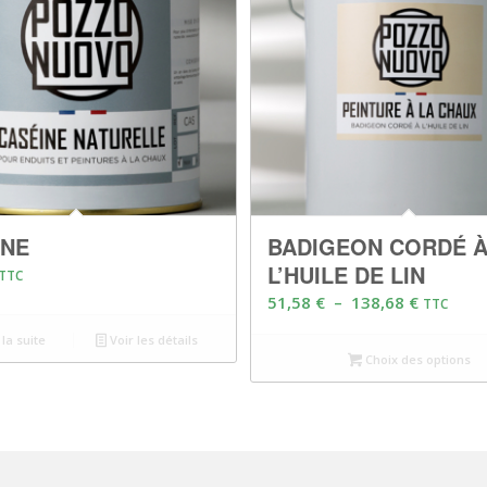
INE
BADIGEON CORDÉ 
L’HUILE DE LIN
TTC
Plage
51,58
€
–
138,68
€
TTC
de
 la suite
Voir les détails
prix :
Choix des options
51,58 €
à
138,68 €