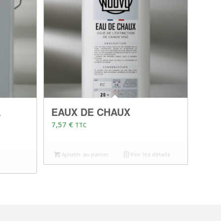
À
EAUX DE CHAUX
7,57
€
TTC
Ajouter au panier
Voir les détails