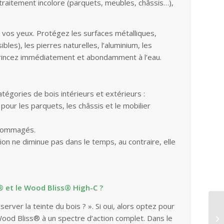
 traitement incolore (parquets, meubles, châssis…),
 vos yeux. Protégez les surfaces métalliques,
bles), les pierres naturelles, l’aluminium, les
, rincez immédiatement et abondamment à l’eau.
atégories de bois intérieurs et extérieurs :
our les parquets, les châssis et le mobilier
ndommagés.
on ne diminue pas dans le temps, au contraire, elle
s® et le Wood Bliss® High-C ?
erver la teinte du bois ? ». Si oui, alors optez pour
 Wood Bliss® à un spectre d’action complet. Dans le