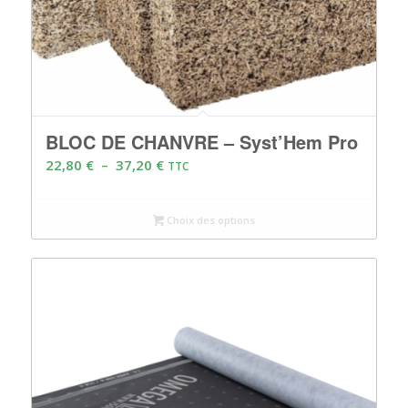
BLOC DE CHANVRE – Syst’Hem Pro
Plage
22,80
€
–
37,20
€
TTC
de
prix :
Choix des options
22,80 €
à
37,20 €