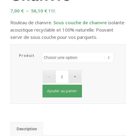
Plage
7,00
€
–
56,10
€
TTC
de
Rouleau de chanvre.
Sous couche de chanvre
isolante
prix :
acoustique recyclable et 100% naturelle. Pouvant
7,00 €
servir de sous couche pour vos parquets.
à
56,10 €
Produit
Ajouter au panier
Description