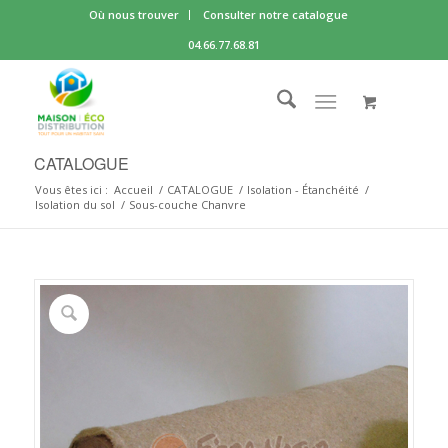
Où nous trouver
Consulter notre catalogue
04.66.77.68.81
CATALOGUE
Vous êtes ici :
Accueil
/
CATALOGUE
/
Isolation - Étanchéité
/
Isolation du sol
/
Sous-couche Chanvre