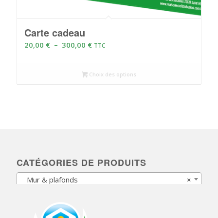
Carte cadeau
Plage
20,00
€
–
300,00
€
TTC
de
prix :
Choix des options
20,00 €
à
300,00 €
CATÉGORIES DE PRODUITS
Mur & plafonds
×