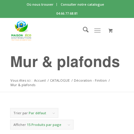
Où nous trouver
Consulter notre catalogue
04.66.77.68.81
Mur & plafonds
Vous êtes ici :
Accueil
/
CATALOGUE
/
Décoration - Finition
/
Mur & plafonds
Trier par
Par défaut
Afficher
15 Produits par page